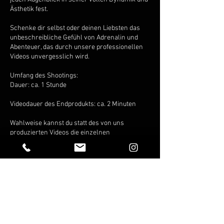
Ästhetik fest.
Schenke dir selbst oder deinen Liebsten das
unbeschreibliche Gefühl von Adrenalin und
Abenteuer, das durch unsere professionellen
Videos unvergesslich wird.
Umfang des Shootings:
Dauer: ca. 1 Stunde
Videodauer des Endprodukts: ca. 2 Minuten
Wahlweise kannst du statt des von uns
produzierten Videos die einzelnen
Videosequenzen vorbearbeitet, geschnitten und
stabilisiert für deine eigene Content-Creation
verwenden.
Optionaler zusätzlicher Service:
Fertiges Video + einzelne Videosequenzen für
die eigene Content-Creation: +150 €